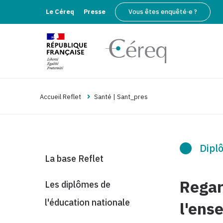
Le Céreq
Presse
Vous êtes enquêté·e ?
Accueil Reflet
Santé | Sant_pres
Diplô
La base Reflet
Regar
Les diplômes de
l'éducation nationale
l'ens