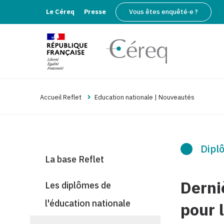
Le Céreq
Presse
Vous êtes enquêté·e ?
Accueil Reflet
Education nationale | Nouveautés
Diplô
La base Reflet
Derni
Les diplômes de
l'éducation nationale
pour 