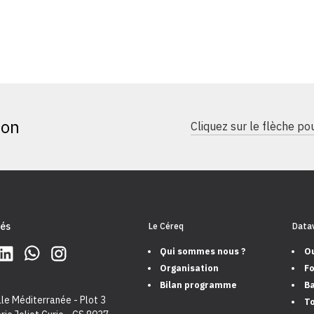
ion
Cliquez sur le flèche p
és
Le Céreq
Datav
Qui sommes nous ?
Ou
Organisation
Fo
Bilan programme
Ba
le Méditerranée - Plot 3
To