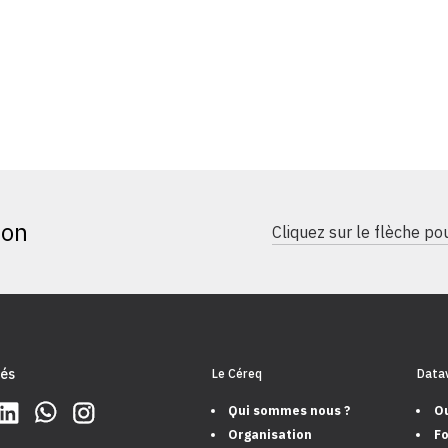
ion
Cliquez sur le flèche p
és
Le Céreq
Datav
Qui sommes nous ?
Ou
Organisation
Fo