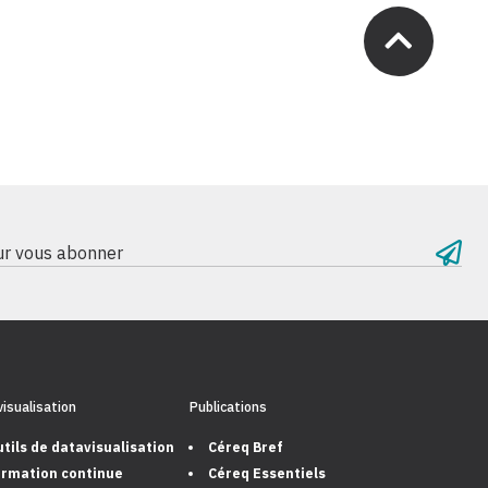
our vous abonner
isualisation
Publications
tils de datavisualisation
Céreq Bref
rmation continue
Céreq Essentiels