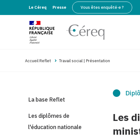
Le Céreq
Presse
Vous êtes enquêté·e ?
Accueil Reflet
Travail social | Présentation
Diplô
La base Reflet
Les d
Les diplômes de
l'éducation nationale
minis