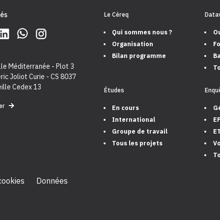
és
Le Céreq
Datav
Qui sommes nous ?
Ou
Organisation
Fo
Bilan programme
Ba
le Méditerranée - Plot 3
To
ric Joliot Curie - CS 8037
ille Cedex 13
Études
Enqu
er
En cours
G
International
E
Groupe de travail
E
Tous les projets
Vo
To
 cookies
Données