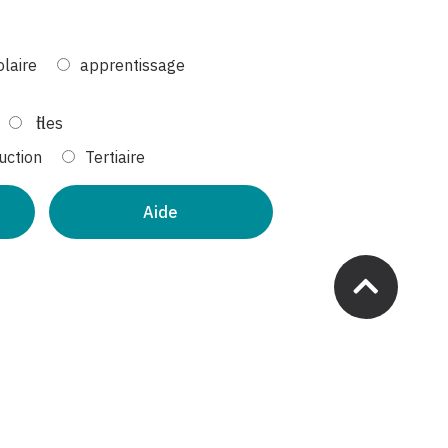
olaire
apprentissage
filles
uction
Tertiaire