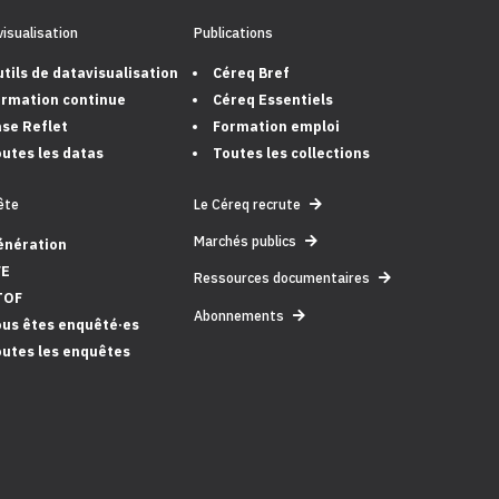
isualisation
Publications
tils de datavisualisation
Céreq Bref
rmation continue
Céreq Essentiels
se Reflet
Formation emploi
utes les datas
Toutes les collections
ête
Le Céreq recrute
Marchés publics
énération
FE
Ressources documentaires
TOF
Abonnements
us êtes enquêté·es
utes les enquêtes