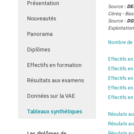
Présentation
Source :
DE
Céreq - Bas
Nouveautés
Source :
DG
Exploitatio
Panorama
Nombre de d
Diplômes
Effectifs e
Effectifs en formation
Effectifs e
Effectifs e
Résultats aux examens
Effectifs e
Données sur la VAE
Effectifs e
Tableaux synthétiques
Résulats a
Résulats au
Résulats a
Les diplômes de